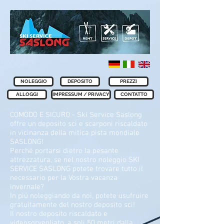
NOLEGGIO
DEPOSITO
PREZZI
ALLOGGI
IMPRESSUM / PRIVACY
CONTATTO
COMODO E SICURO - Ski Service Saslong
offre un deposito sci e scarponi riscaldato
in vicinanza della mitica pista mondiale
SASLONG!
Perché portarsi dietro la pesante
attrezzatura, se nel nostro noleggio SKI
SERVICE SASLONG potete trovare tutto il
necessario per la Vostra vacanza
invernale?
In piú noleggiando da noi, potete usufruire
gratuitamente del nostro deposito sci!
Il nostro deposito riscaldato e
videosorvegliato, a soli 50 metri dalla