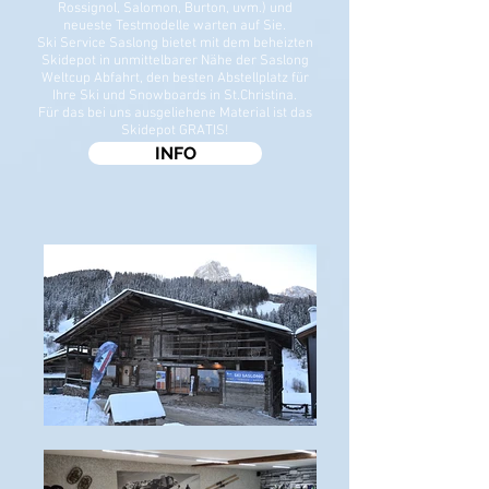
Rossignol, Salomon, Burton, uvm.) und
neueste Testmodelle warten auf Sie.
Ski Service Saslong bietet mit dem beheizten
Skidepot in unmittelbarer Nähe der Saslong
Weltcup Abfahrt, den besten Abstellplatz für
Ihre Ski und Snowboards in St.Christina.
Für das bei uns ausgeliehene Material ist das
Skidepot GRATIS!
INFO