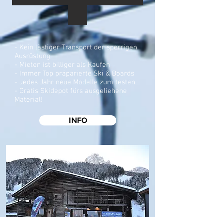
- Kein lästiger Transport der sperrigen
Ausrüstung
- Mieten ist billiger als Kaufen
- Immer Top präparierte Ski & Boards
- Jedes Jahr neue Modelle zum testen
- Gratis Skidepot fürs ausgeliehene
Material!
INFO