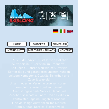
HOME
SKIDEPOT
SKIVERLEIH
UNTERKÜNFTE
IMPRESSUM / PRIVACY
KONTAKT
SKI SERVICE SASLONG ist Ihr verlässlicher
Skiverleih in St. Christina im Grödnertal.
Seit über 40 Jahren sind wir im Skiverleih
Sektor tätig und garantieren unseren Kunden
seitdem Kompetenz, Qualität, Sicherheit und
Zuverlässigkeit!
Unser moderner Verleih wurde vor Kurzem
komplett renoviert und kombiniert
Ausrüstungsverleih, Service, Depot und
Zubehör-Geschäft in Einem. Und das alles in
zentralster Lage im Skigebiet Gröden!
Eine vielseitige Auswahl an Top Marken
(Atomic, Head, Nordica, Fischer, Völkl,